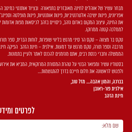
מבחר עשיר של אוהלים לחינה מאובזרים בתפאורה ובציוד אותנטי כמיטב המסו
אפריונים, פינות ישיבה אלטרנטיביות, פינות אותנטיות, פינות מופלטה וספינ
את החינה, עיצוב המקום באדום וזהב, כיסויים בזהב לכיסאות מפות אדומות ל
לממלכה קטנה ממרוקו.
טקס בר מצווה – טקס הר סיני מרגש בליווי שופרות, לוחות הברית, ספר תור
מרכבה וספר תורה, טקס מרגש עד דמעות. אילנית – חינת הזהב הפיקה חינו
הממשלה וחברי כנסת רבים, אתם מוזמנים להכנס לאתר ולעיין בתמונות.
בסטודיו עשיר ומפואר הבנוי על טהרת המסורת המרוקאית, המביא את אירוע
ולפגוש לראשונה את חלום חייכם בדרך להתגשמות…
בברכה, והמון אהבה… מזל טוב,
אילנית פור-ראובן
חינת הזהב
לפרטים ומידע