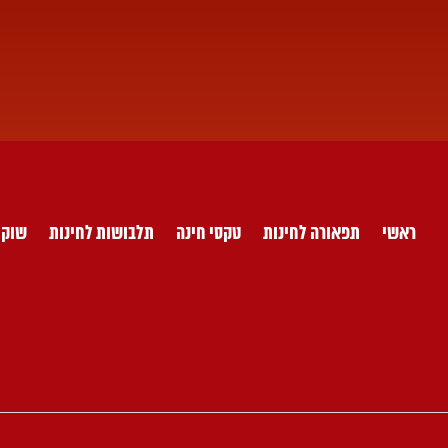
לג
תוכן
ראשי
תפאורה לחינות
טקסי חינה
תלבושות לחינות
שוק 