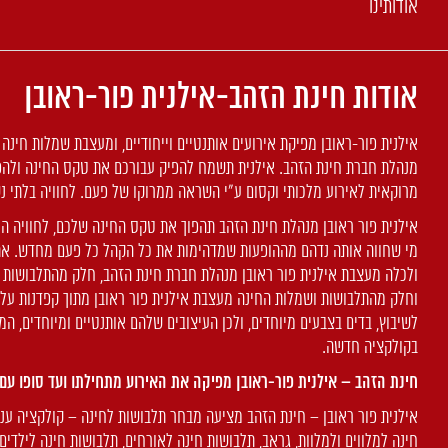
אודותינו
אודות חינת הזהב-אילנית פור-ראובן
אילנית פור-ראובן מפיקת אירועים אותנטיים וייחודיים, ומעצבת שמלות חינה 
מנהלת חברת חינת הזהב. אילנית תשמח להפיק עבורכם את טקס החינה ולהפו
מרוקאית לאירוע מלכותי וקסום ע”י השראה ממרוקו של פעם. לחוויה בלתי נ
אילנית פור ראובן מנהלת חינת הזהב תהפוך את טקס החינה שלכם, לחוויה ה
מי שחווה אותה נדהם מההופעות שמדהימות את כל הקהל כל פעם מחדש. את
ולכלה מעצבת אילנית פור ראובן מנהלת חברת חינת הזהב, חלק מהתלבושות מ
וחלק מהתלבושות ושמלות החינה מעצבת אילנית פור ראובן מתוך קפדנות על 
לשיבוץ, בדים בצבעים מיוחדים, ולכן העיצובים שלהם אותנטיים ומיוחדים, ה
בקולקציה חדשה.
חינת הזהב – אילנית פור-ראובן מפיקה את האירוע מתחילתו ועד סופו עם 
אילנית פור ראובן – חינת הזהב מציעה מבחר תלבושות לחינה – קולקציה ענ
חינה למלווים ולמלוות, גראב, תלבושות חינה לאורחים, תלבושות חינה לילדים