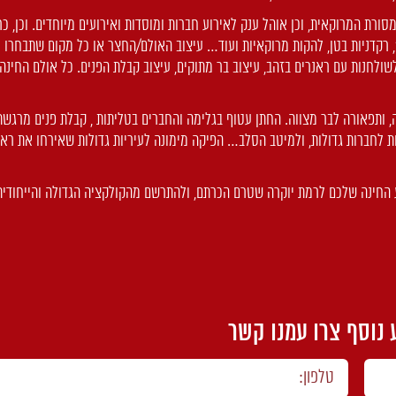
רת המרוקאית, וכן אוהל ענק לאירוע חברות ומוסדות ואירועים מיוחדים. וכן, כר
ג’, רקדניות בטן, להקות מרוקאיות ועוד… עיצוב האולם/החצר או כל מקום שתבחרו ל
שולחנות עם ראנרים בזהב, עיצוב בר מתוקים, עיצוב קבלת הפנים. כל אולם החינה
ה, ותפאורה לבר מצווה. החתן עטוף בגלימה והחברים בטליתות , קבלת פנים מרגשת
ת לחברות גדולות, ולמיטב הסלב… הפיקה מימונה לעיריות גדולות שאירחו את רא
 החינה שלכם לרמת יוקרה שטרם הכרתם, ולהתרשם מהקולקציה הגדולה והייחודית
 נוסף צרו עמנו קשר