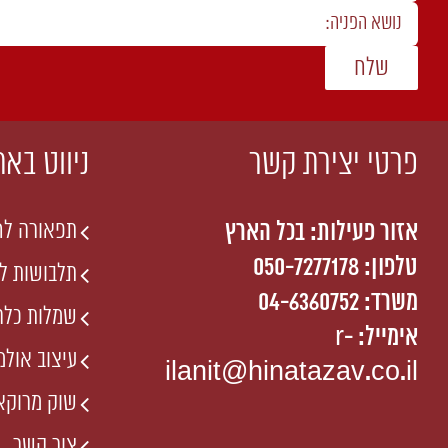
פרטי יצירת קשר
ניווט באת
אזור פעילות: בכל הארץ
תפאורה לח
טלפון:
050-7277178
תלבושות לח
משרד: 04-6360752
שמלות כלה
אימייל:
r-
עיצוב אולמ
ilanit@hinatazav.co.il
שוק מרוקאי
צור קשר