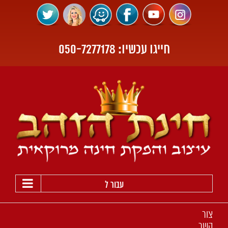
חייגו עכשיו:
050-7277178
לג
תוכן
עבור ל
צור
קשר