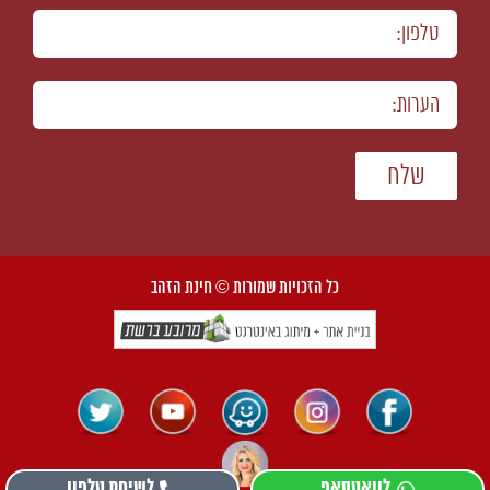
כל הזכויות שמורות © חינת הזהב
פייסבוק
וויז
אינסטגרם
יוטיוב
טוויטר
אילנית+
לוואטסאפ
לשיחת טלפון